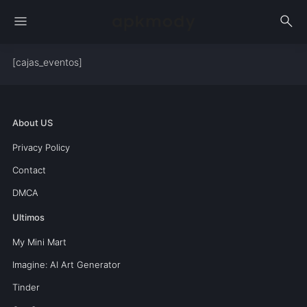
menu
search
[cajas_eventos]
About US
Privacy Policy
Contact
DMCA
Ultimos
My Mini Mart
Imagine: AI Art Generator
Tinder