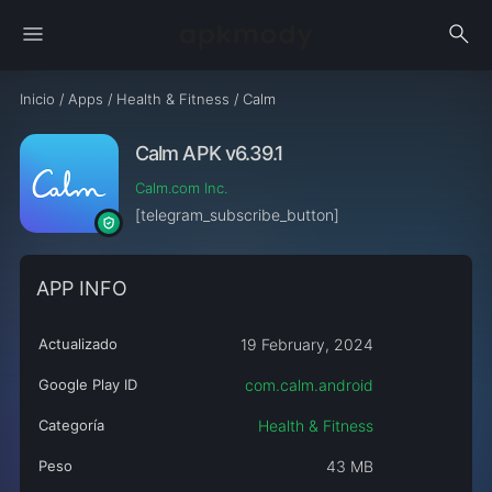
menu
search
Inicio
/
Apps
/
Health & Fitness
/
Calm
Calm APK v6.39.1
Calm.com Inc.
[telegram_subscribe_button]
APP INFO
Actualizado
19 February, 2024
Google Play ID
com.calm.android
Categoría
Health & Fitness
Peso
43 MB