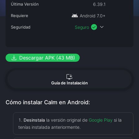
Última Versión
6.39.1
android
Requiere
Android 7.0+
check_circle
expand_more
Seguridad
Seguro
download
Descargar APK (43 MB)
install_desktop
Guía de Instalación
Cómo instalar Calm en Android:
Desinstala
la versión original de
Google Play
si la
tenías instalada anteriormente.