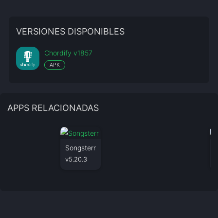
VERSIONES DISPONIBLES
Chordify v1857
APK
APPS RELACIONADAS
Songsterr
B
v5.20.3
v