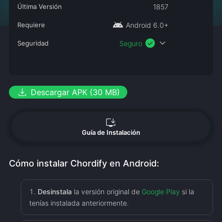
Última Versión
1857
android
Requiere
Android 6.0+
check_circle
expand_more
Seguridad
Seguro
download
Descargar APK (30 MB)
install_desktop
Guía de Instalación
Cómo instalar Chordify en Android:
Desinstala
la versión original de
Google Play
si la
tenías instalada anteriormente.