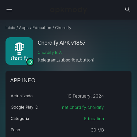
menu
search
Inicio
/
Apps
/
Education
/
Chordify
Chordify APK v1857
Chordify B.V.
[telegram_subscribe_button]
APP INFO
Actualizado
19 February, 2024
Google Play ID
net.chordify.chordify
Categoría
Education
Peso
30 MB