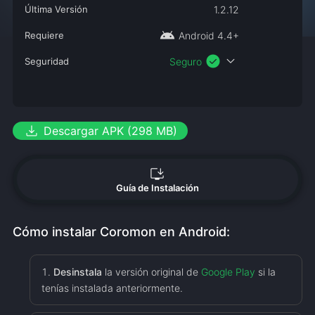
Última Versión
1.2.12
android
Requiere
Android 4.4+
check_circle
expand_more
Seguridad
Seguro
download
Descargar APK (298 MB)
install_desktop
Guía de Instalación
Cómo instalar Coromon en Android:
Desinstala
la versión original de
Google Play
si la
tenías instalada anteriormente.