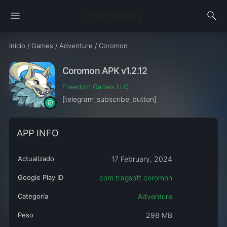
menu
search
Inicio
/
Games
/
Adventure
/
Coromon
Coromon APK v1.2.12
Freedom Games LLC
[telegram_subscribe_button]
APP INFO
Actualizado
17 February, 2024
Google Play ID
com.tragsoft.coromon
Categoría
Adventure
Peso
298 MB