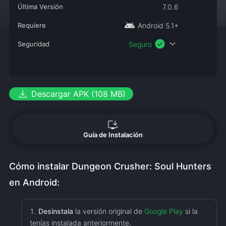
Última Versión
7.0.6
android
Requiere
Android 5.1+
check_circle
expand_more
Seguridad
Seguro
download
Descargar APK (108 MB)
install_desktop
Guía de Instalación
Cómo instalar Dungeon Crusher: Soul Hunters
en Android:
Desinstala
la versión original de
Google Play
si la
tenías instalada anteriormente.