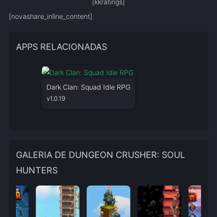
[kkratings]
[novashare_inline_content]
APPS RELACIONADAS
Dark Clan: Squad Idle RPG
Ot
v1.0.19
v2
GALERIA DE DUNGEON CRUSHER: SOUL
HUNTERS