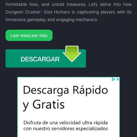
formidable foes, and untold treasures. Let’s delve into how
Dungeon Crusher: Soul Hunters is captivating players with its
immersive gameplay and engaging mechanics.
Leer más