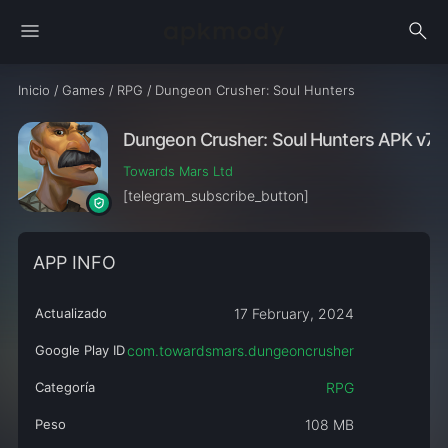
menu
search
Inicio
/
Games
/
RPG
/
Dungeon Crusher: Soul Hunters
Dungeon Crusher: Soul Hunters APK v7.0
Towards Mars Ltd
[telegram_subscribe_button]
APP INFO
Actualizado
17 February, 2024
Google Play ID
com.towardsmars.dungeoncrusher
Categoría
RPG
Peso
108 MB