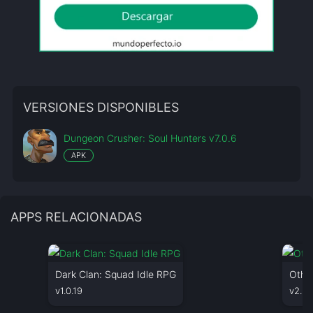
VERSIONES DISPONIBLES
Dungeon Crusher: Soul Hunters v7.0.6
APK
APPS RELACIONADAS
Dark Clan: Squad Idle RPG
Othe
v1.0.19
v2.2.1