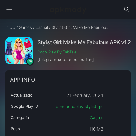
menu
search
Inicio
/
Games
/
Casual
/
Stylist Girl: Make Me Fabulous
Stylist Girl: Make Me Fabulous APK v1.2.5
Coco Play By TabTale
[telegram_subscribe_button]
APP INFO
Actualizado
21 February, 2024
Google Play ID
com.cocoplay.stylist.girl
Categoría
Casual
Peso
116 MB