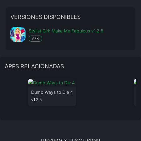
VERSIONES DISPONIBLES
Stylist Girl: Make Me Fabulous v1.2.5
APK
APPS RELACIONADAS
Dumb Ways to Die 4
B
v1.2.5
v1
REVIEW & DISCUSION