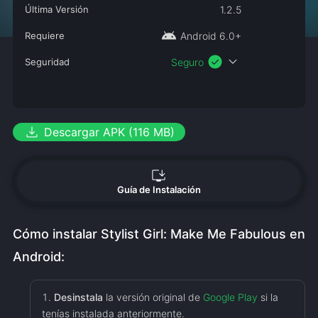
Última Versión
1.2.5
android
Requiere
Android 6.0+
check_circle
expand_more
Seguridad
Seguro
download
Descargar APK (116 MB)
install_desktop
Guía de Instalación
Cómo instalar Stylist Girl: Make Me Fabulous en
Android:
Desinstala
la versión original de
Google Play
si la
tenías instalada anteriormente.