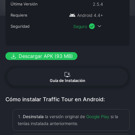
Última Versión
2.5.4
android
Requiere
Android 4.4+
check_circle
expand_more
Seguridad
Seguro
download
Descargar APK (93 MB)
install_desktop
Guía de Instalación
Cómo instalar Traffic Tour en Android:
Desinstala
la versión original de
Google Play
si la
tenías instalada anteriormente.