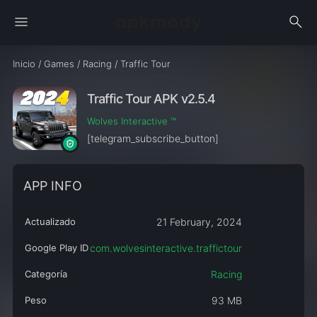
menu
search
Inicio
/
Games
/
Racing
/
Traffic Tour
Traffic Tour APK v2.5.4
Wolves Interactive ™️
[telegram_subscribe_button]
APP INFO
Actualizado
21 February, 2024
Google Play ID
com.wolvesinteractive.traffictour
Categoría
Racing
Peso
93 MB