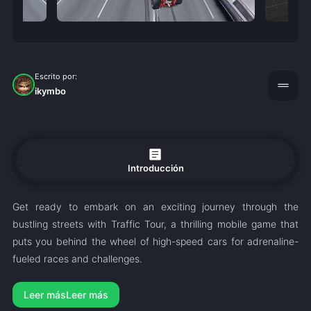
Escrito por:
drag_handle
ikymbo
article
Introducción
Get ready to embark on an exciting journey through the
bustling streets with Traffic Tour, a thrilling mobile game that
puts you behind the wheel of high-speed cars for adrenaline-
fueled races and challenges.
Leer más