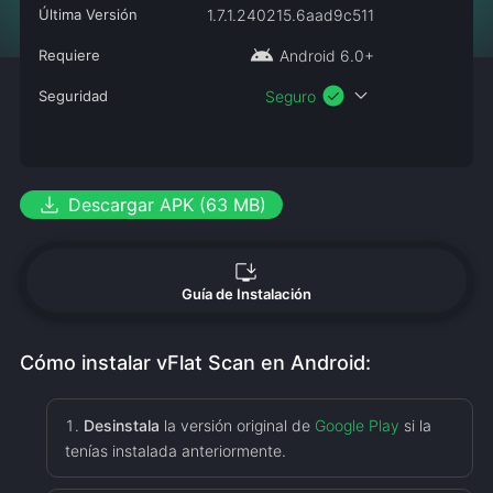
Última Versión
1.7.1.240215.6aad9c511
android
Requiere
Android 6.0+
check_circle
expand_more
Seguridad
Seguro
download
Descargar APK (63 MB)
install_desktop
Guía de Instalación
Cómo instalar vFlat Scan en Android:
Desinstala
la versión original de
Google Play
si la
tenías instalada anteriormente.