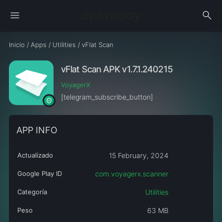
menu
search
Inicio
/
Apps
/
Utilities
/
vFlat Scan
vFlat Scan APK v1.7.1.240215
VoyagerX
[telegram_subscribe_button]
APP INFO
Actualizado
15 February, 2024
Google Play ID
com.voyagerx.scanner
Categoría
Utilities
Peso
63 MB