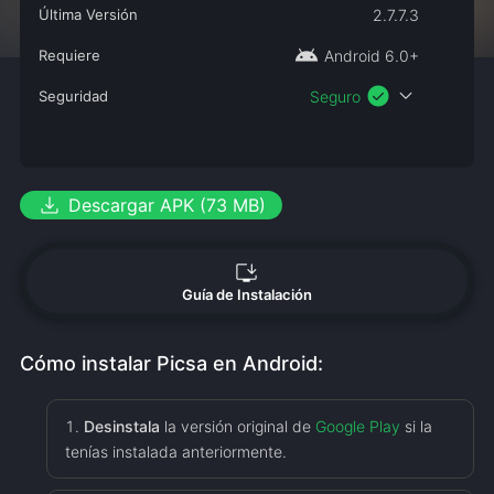
Última Versión
2.7.7.3
android
Requiere
Android 6.0+
check_circle
expand_more
Seguridad
Seguro
download
Descargar APK (73 MB)
install_desktop
Guía de Instalación
Cómo instalar Picsa en Android:
Desinstala
la versión original de
Google Play
si la
tenías instalada anteriormente.