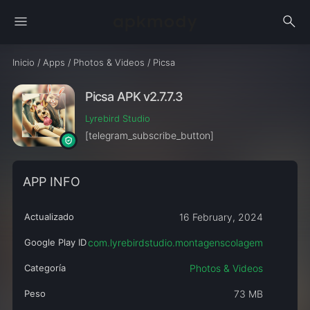
menu
search
Inicio
/
Apps
/
Photos & Videos
/
Picsa
Picsa APK v2.7.7.3
Lyrebird Studio
[telegram_subscribe_button]
APP INFO
Actualizado
16 February, 2024
Google Play ID
com.lyrebirdstudio.montagenscolagem
Categoría
Photos & Videos
Peso
73 MB