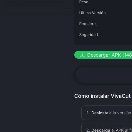
Peso
Última Versión
Requiere
Seguridad
download
Descargar APK (14
Cómo instalar VivaCut
Desinstala
la versión
Descarga
el APK al fi