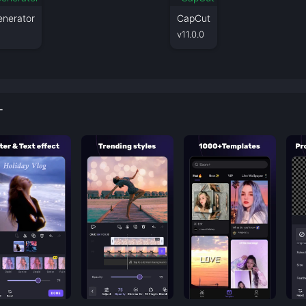
enerator
CapCut
v11.0.0
T