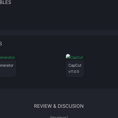
BLES
S
enerator
CapCut
v11.0.0
REVIEW & DISCUSION
[kkratings]