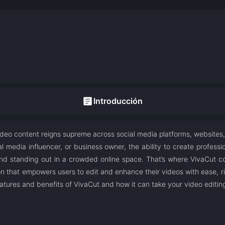
article
Introducción
 video content reigns supreme across social media platforms, websites
al media influencer, or business owner, the ability to create professio
nd standing out in a crowded online space. That’s where VivaCut co
on that empowers users to edit and enhance their videos with ease, r
 features and benefits of VivaCut and how it can take your video editing 