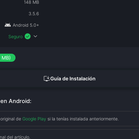
148 MB
3.5.6
android
Android 5.0+
check_circle
expand_more
Seguro
8 MB)
install_desktop
Guía de Instalación
 en Android:
 original de
Google Play
si la tenías instalada anteriormente.
nal del artículo.