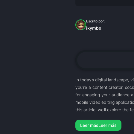
Escrito por:
ikymbo
In today’s digital landscape,
you’re a content creator, soci
for engaging your audience a
mobile video editing applicati
this article, we’ll explore the
Leer más